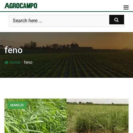
feno
-
Home
feno
MANEJO