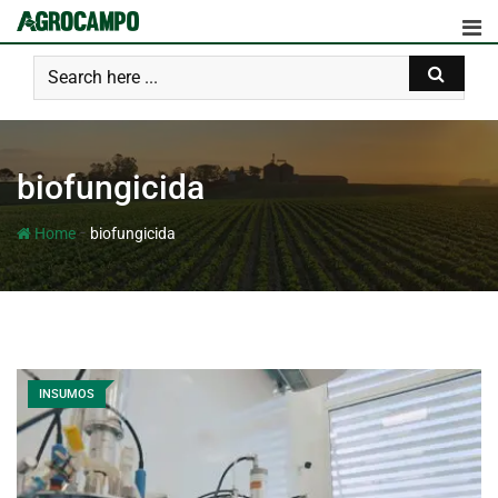
biofungicida
-
Home
biofungicida
INSUMOS