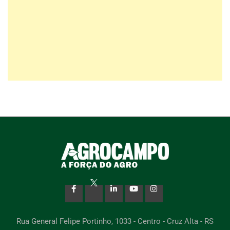
Rua General Felipe Portinho, 1033 - Centro - Cruz Alta - RS