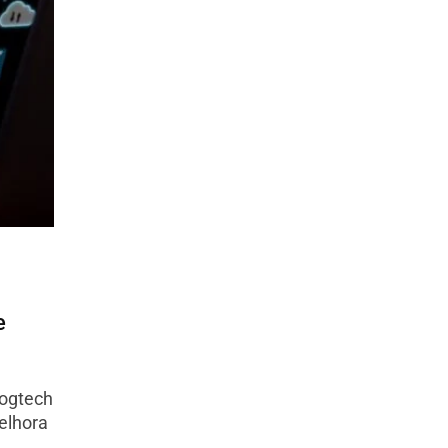
e
ogtech
elhora