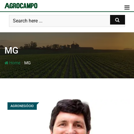
MG
-
Home
MG
AGRONEGÓCIO