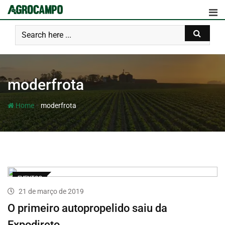
moderfrota
-
Home
moderfrota
EVENTOS
21 de março de 2019
O primeiro autopropelido saiu da
Expodireto