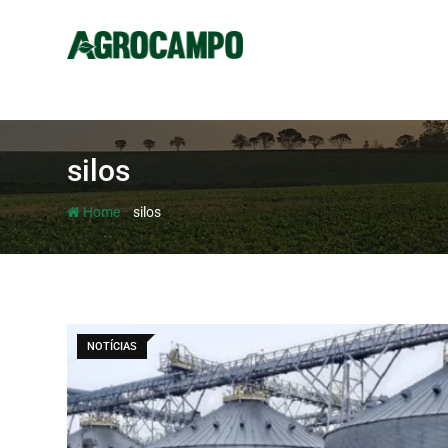
silos
-
Home
silos
NOTÍCIAS