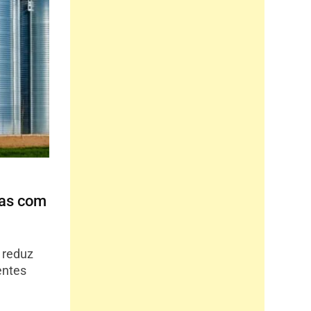
das com
reduz
entes