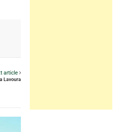
t article
na Lavoura