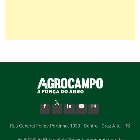
Rua General Felipe Portinho, 1033 - Centro - Cruz Alta - RS
55 99190 5761 | contato@revistaagrocamo.com.br