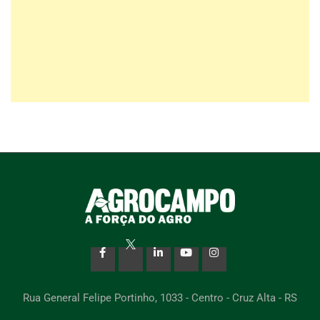
Rua General Felipe Portinho, 1033 - Centro - Cruz Alta - RS