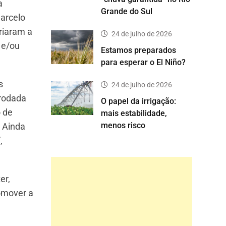
a
Grande do Sul
Marcelo
riaram a
24 de julho de 2026
 e/ou
Estamos preparados
para esperar o El Niño?
s
24 de julho de 2026
 rodada
O papel da irrigação:
o de
mais estabilidade,
menos risco
. Ainda
,
er,
romover a