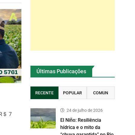
Últimas Publicações
RECENTE
POPULAR
COMUN
24 de julho de 2026
 R＄ 7
El Niño: Resiliência
hídrica e o mito da
“chuva garantida” no Rio