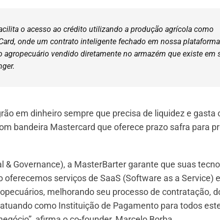
acilita o acesso ao crédito utilizando a produção agrícola como
ard, onde um contrato inteligente fechado em nossa plataforma
uto agropecuário vendido diretamente no armazém que existe em 
nger.
 grão em dinheiro sempre que precisa de liquidez e gasta
 com bandeira Mastercard que oferece prazo safra para p
al & Governance), a MasterBarter garante que suas tecno
do oferecemos serviços de SaaS (Software as a Service)
ropecuários, melhorando seu processo de contratação, do
, atuando como Instituição de Pagamento para todos est
egócio”, afirma o co-founder, Marcelo Borba.