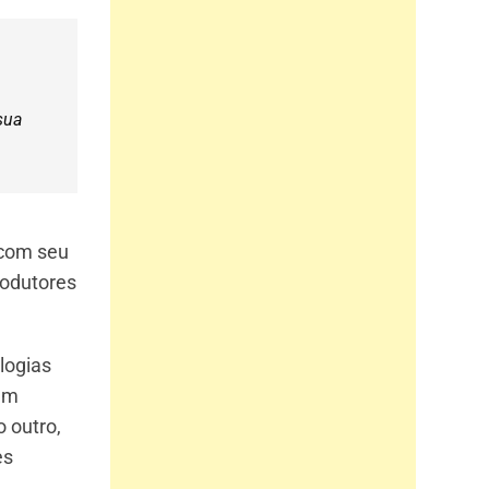
sua
 com seu
rodutores
logias
 em
 outro,
es