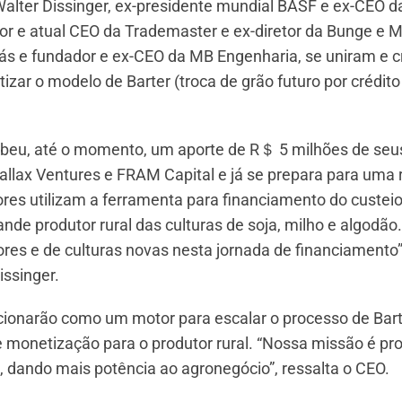
alter Dissinger, ex-presidente mundial BASF e ex-CEO d
or e atual CEO da Trademaster e ex-diretor da Bunge e 
iás e fundador e ex-CEO da MB Engenharia, se uniram e c
zar o modelo de Barter (troca de grão futuro por crédito
beu, até o momento, um aporte de R＄ 5 milhões de seu
rallax Ventures e FRAM Capital e já se prepara para uma
ores utilizam a ferramenta para financiamento do custei
ande produtor rural das culturas de soja, milho e algodão
nores e de culturas novas nesta jornada de financiamento”
ssinger.
ionarão como um motor para escalar o processo de Bart
e monetização para o produtor rural. “Nossa missão é p
l, dando mais potência ao agronegócio”, ressalta o CEO.