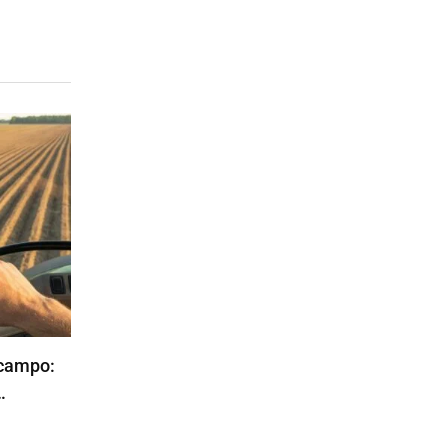
 campo:
…