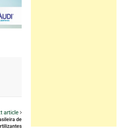
t article
asileira de
rtilizantes