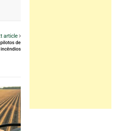
t article
pilotos de
 incêndios