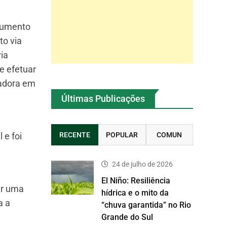
ocumento
to via
ia
e efetuar
vadora em
Últimas Publicações
 e foi
RECENTE
POPULAR
COMUN
24 de julho de 2026
El Niño: Resiliência
ar uma
hídrica e o mito da
a a
“chuva garantida” no Rio
Grande do Sul