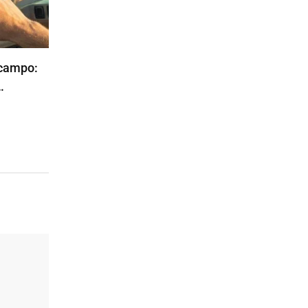
 campo:
…