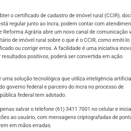
bter o certificado de cadastro de imóvel rural (CCIR), d
stá regular junto ao Incra, podem contar com atendimen
 e Reforma Agrária abre um novo canal de comunicação v
ário de imóvel rural sobre o que é o CCIR, como emiti-lo 
cado ou corrigir erros. A facilidade é uma iniciativa ino
r resultados positivos, poderá ser convertida em ação
ma solução tecnológica que utiliza inteligência artificial
do governo federal e parceiro do Incra no processo de
 pública federal tem adotado.
penas salvar o telefone (61) 3411 7001 no celular e inici
opções ao usuário, com mensagens criptografadas de pont
aírem em mãos erradas.