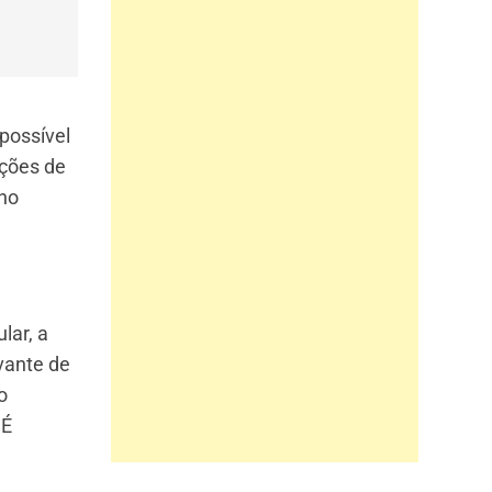
possível
ções de
 no
lar, a
ovante de
o
 É