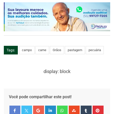
Tags:
campo
carne
Grãos
pastagem
pecuária
display: block
Você pode compartilhar este post!