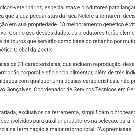
icos-veterinários, especialistas e produtores para lança
a que ajuda pecuaristas da raça Nelore a tomarem deci
ução em sua propriedade. “O melhoramento genético é vit
ivo. Com o uso desses dados, os produtores terão elem
 e de touros que servirão como base do rebanho por muit
ética Global da Zoetis.
cas de 31 características, que incluem reprodução, de
rmação corporal e eficiência alimentar, além de três índ
culdades com qualquer uma dessas características, não 
tavo Gonçalves, Coordenador de Serviços Técnicos em Ge
ariada, exclusivos da ferramenta, simplificam o process
esenvolvidos para auxiliar produtores na seleção, para 
ia na terminação e maior retorno total. “As premissas