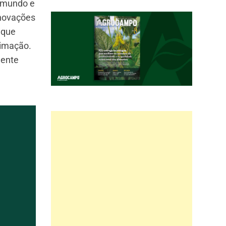
o mundo e
inovações
 que
timação.
mente