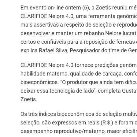
Em evento on-line ontem (6), a Zoetis reuniu méd
CLARIFIDE Nelore 4.0, uma ferramenta genômic
mais assertivas a respeito de seleção e reprod
desenvolver e manter um rebanho Nelore lucrat
certos e confiáveis para a reposição de fêmeas
explica Rafael Silva, Pesquisador do time de Gen
CLARIFIDE Nelore 4.0 fornece predições genômi
habilidade materna, qualidade de carcaça, confo
bioeconômicos. “O produtor que ainda tem difi
deixar essa tecnologia de lado”, completa Gus
Zoetis.
Os três índices bioeconômicos de seleção multiv
seleção, são expressos em reais (R＄) e foram d
desempenho reprodutivo/materno, maior eficiênc