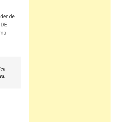
oder de
IDE
uma
ica
va.