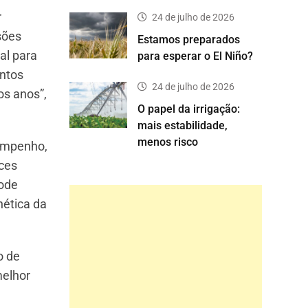
r
24 de julho de 2026
sões
Estamos preparados
al para
para esperar o El Niño?
entos
24 de julho de 2026
os anos”,
O papel da irrigação:
mais estabilidade,
menos risco
sempenho,
ices
pode
nética da
o de
melhor