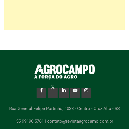
Rua General Felipe Portinho, 1033 - Centro - Cruz Alta - RS
55 99190 5761 | contato@revistaagrocamo.com.br