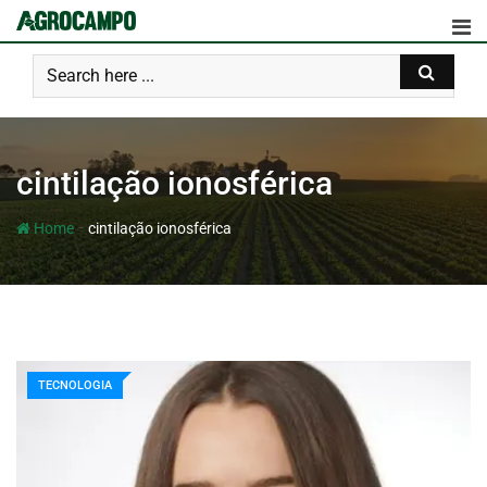
cintilação ionosférica
-
Home
cintilação ionosférica
TECNOLOGIA