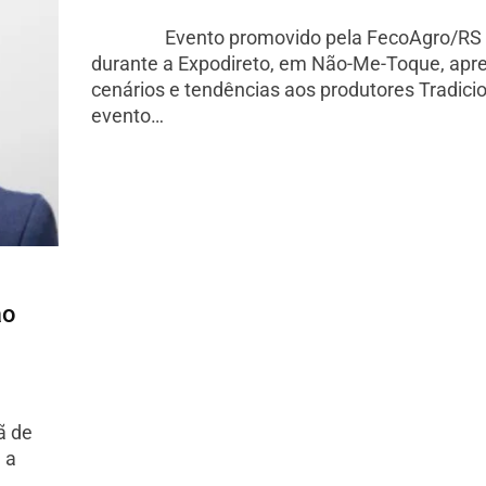
Evento promovido pela FecoAgro/RS e 
durante a Expodireto, em Não-Me-Toque, apr
cenários e tendências aos produtores Tradici
evento…
ão
 de
 a