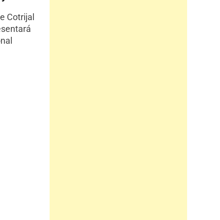
Cotrijal
esentará
onal