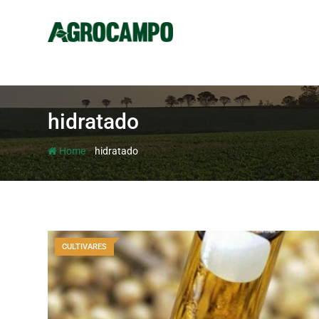
hidratado
-
Home
hidratado
CULTIVARES