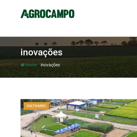
inovações
-
Home
inovações
CULTIVARES