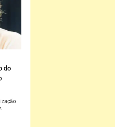
o do
o
ização
s