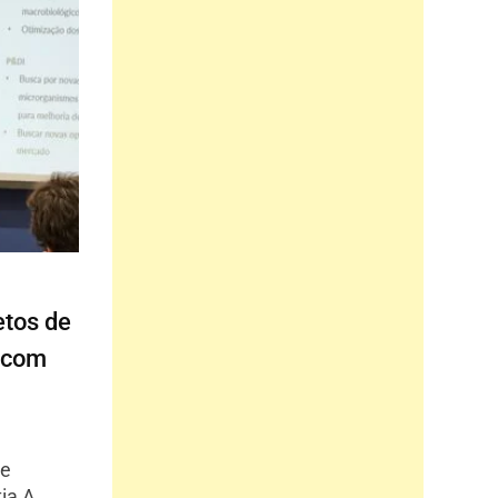
jetos de
a com
 e
ia A