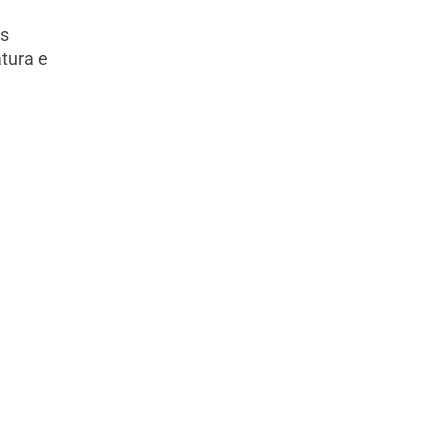
s
atura e