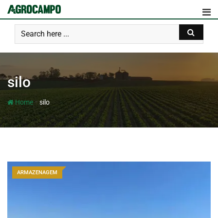
silo
-
Home
silo
ARMAZENAGEM