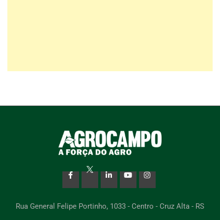
Rua General Felipe Portinho, 1033 - Centro - Cruz Alta - RS