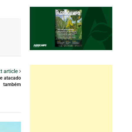
t article
de atacado
também