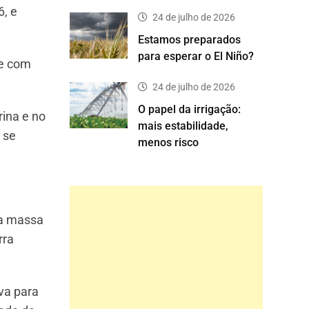
6, e
24 de julho de 2026
Estamos preparados
para esperar o El Niño?
ue com
24 de julho de 2026
O papel da irrigação:
rina e no
mais estabilidade,
 se
menos risco
ma massa
rra
va para