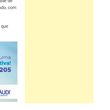
ade de
tado, com
s que