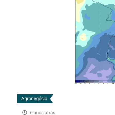
Agronegócio
6 anos atrás