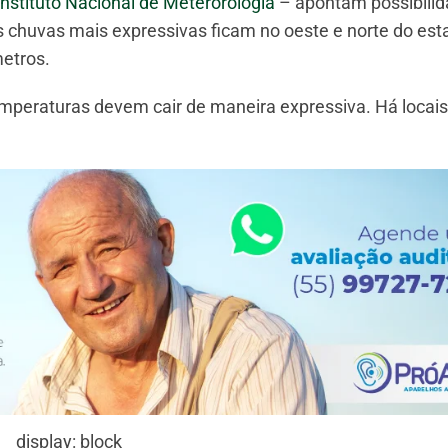
nstituto Nacional de Meterorologia
– apontam possibilid
s chuvas mais expressivas ficam no oeste e norte do es
metros.
emperaturas devem cair de maneira expressiva. Há locai
display: block