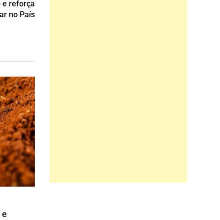
 e reforça
ar no País
 e