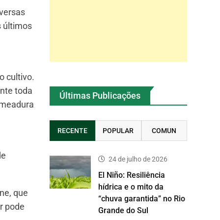
iversas
 últimos
 cultivo.
nte toda
Últimas Publicações
semeadura
RECENTE
POPULAR
COMUN
de
24 de julho de 2026
El Niño: Resiliência
hídrica e o mito da
ne, que
“chuva garantida” no Rio
ar pode
Grande do Sul