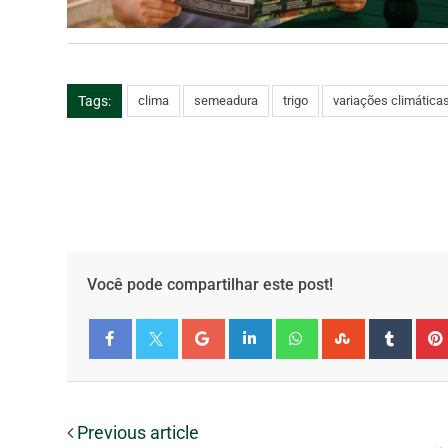
Tags:
clima
semeadura
trigo
variações climática
Você pode compartilhar este post!
Facebook
Twitter
Previous article