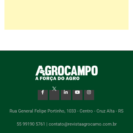
Rua General Felipe Portinho, 1033 - Centro - Cruz Alta - RS
55 99190 5761 | contato@revistaagrocamo.com.br