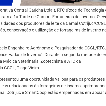
perativa Central Gaúcha Ltda.), RTC (Rede de Tecnologia 
zaram a 1a Tarde de Campo: Forrageiras de Inverno. O eve
sidades dos produtores de leite da Camal Cotrijuc/CCGL
o, conservação e utilização de forrageiras de inverno n
pelo Engenheiro Agrônomo e Pesquisador da CCGL/RTC, 
Conservadas de Inverno”. Durante a segunda metade do e
a Médica Veterinária, Zootecnista e ATC da
da CCGL, Tiago Vieira.
presentou uma oportunidade valiosa para os produtores d
icas relacionadas às forrageiras de inverno, aprimorand
mal Cotrijuc e SmartCoop estão empenhadas em apoiar 