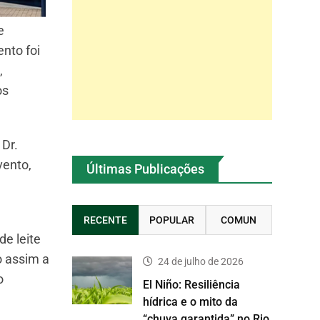
e
nto foi
,
os
Dr.
vento,
Últimas Publicações
RECENTE
POPULAR
COMUN
e leite
o assim a
24 de julho de 2026
o
El Niño: Resiliência
hídrica e o mito da
“chuva garantida” no Rio