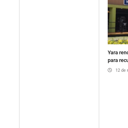
Yara ren
para rec
12 de 