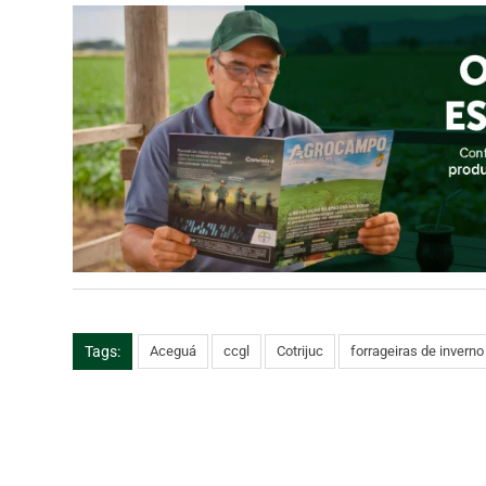
Tags:
Aceguá
ccgl
Cotrijuc
forrageiras de inverno