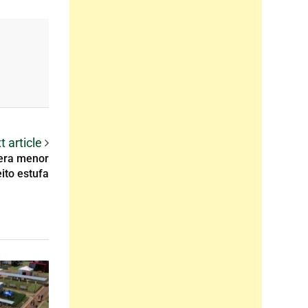
t article
gera menor
ito estufa