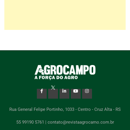
Rua General Felipe Portinho, 1033 - Centro - Cruz Alta - RS
55 99190 5761 | contato@revistaagrocamo.com.br