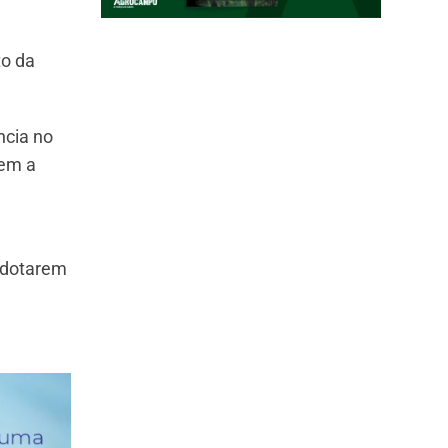
to da
ncia no
uem a
 adotarem