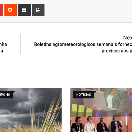
Nex
anha
Boletins agrometeorológicos semanais forne
ra
precisos aos 
PO 40
NOTÍCIAS