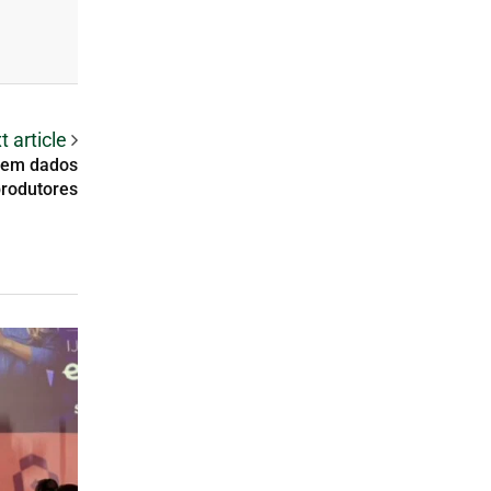
t article
cem dados
produtores