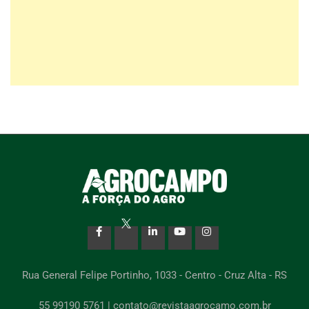
Rua General Felipe Portinho, 1033 - Centro - Cruz Alta - RS
55 99190 5761 | contato@revistaagrocamo.com.br