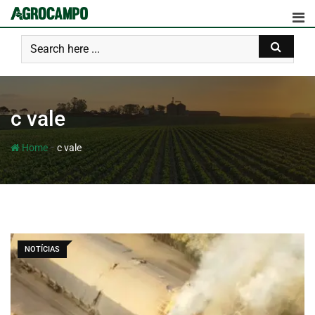
c vale
-
Home
c vale
NOTÍCIAS