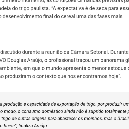
m primeiro momento, as condições climáticas previstas p
a do trigo paulista. “A expectativa é de seca para esse
 desenvolvimento final do cereal uma das fases mais
discutido durante a reunião da Câmara Setorial. Durante
 Douglas Araújo, o profissional traçou um panorama gl
roambiente, em que o mundo apresenta o menor estoque d
o produziram o contexto que nos encontramos hoje”.
ua produção e capacidade de exportação de trigo, por produzir u
odo modo, o consumo doméstico ainda não é suprido totalmente 
 trigo de outras origens para abastecer os moinhos, mas o Brasil
 breve”, finaliza Araújo.