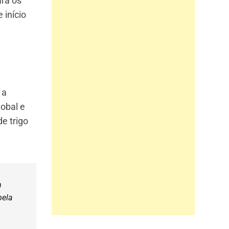
ara os
 início
 a
obal e
e trigo
m
pela