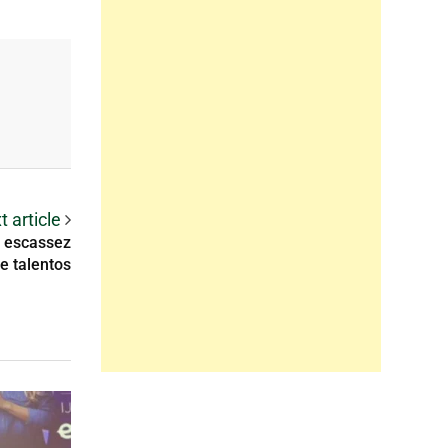
t article
a escassez
e talentos