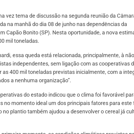
is uma vez tema de discussão na segunda reunião da Câmar
izada na manhã do dia 08 de junho nas dependências da
em Capão Bonito (SP). Nesta oportunidade, a nova estima
0 mil toneladas.
rdi, essa queda está relacionada, principalmente, à nã
listas independentes, sem ligação com as cooperativas 
 as 400 mil toneladas previstas inicialmente, com a int
lados a nenhuma organização”.
rativas do estado indicou que o clima foi favorável par
as no momento ideal um dos principais fatores para este f
o no plantio também ajudou a desenvolver o cereal já cul