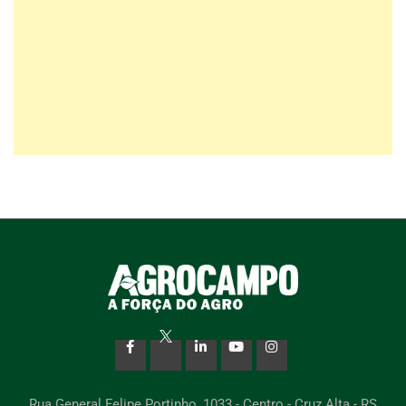
Rua General Felipe Portinho, 1033 - Centro - Cruz Alta - RS