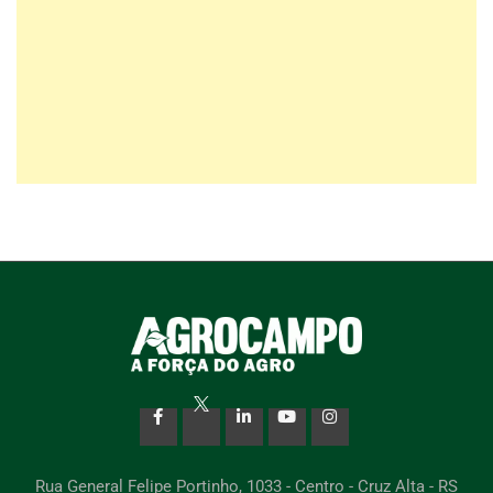
Rua General Felipe Portinho, 1033 - Centro - Cruz Alta - RS